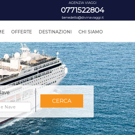
AGENZIA VIAGGI
0771522804
benedetto@divinaviaggi.it
ME
OFFERTE
DESTINAZIONI
CHI SIAMO
Nave