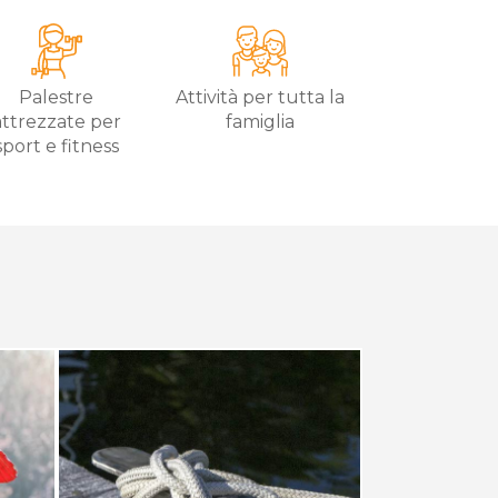
Palestre
Attività per tutta la
attrezzate per
famiglia
sport e fitness