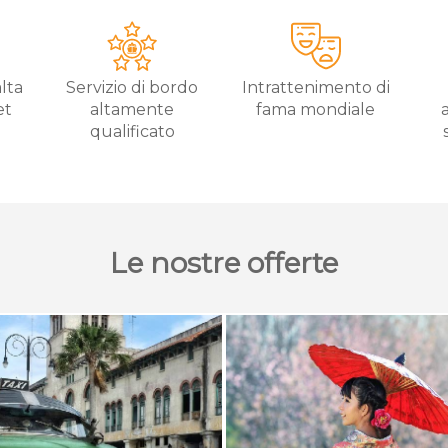
alta
Servizio di bordo
Intrattenimento di
et
altamente
fama mondiale
e
qualificato
Le nostre offerte